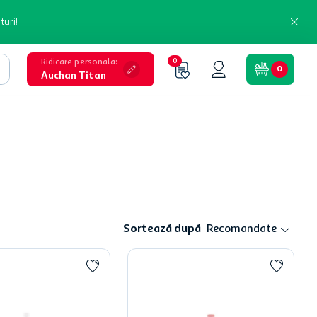
turi!
Ridicare personala
:
0
0
Auchan Titan
Sortează după
Recomandate