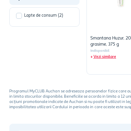
Lapte de consum
(
2
)
Smantana Huzur, 2
grasime, 375 g
Indisponibil
Vezi similare
Programul MyCLUB Auchan se adreseaza persoanelor fizice care au va
in limita stocurilor disponibile. Beneficiile se acorda in limita a 12
acțiuni promotionale indicate de Auchan si nu poate fi utilizat in l
imposibilitatea utilizarii Cardului in perioada in care aceste este su