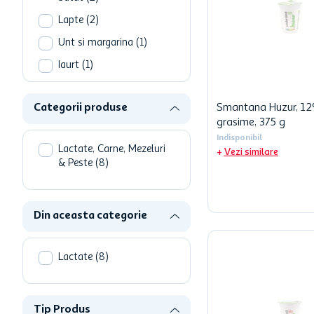
hartie igienica
Lapte
(
2
)
one two fun
Unt si margarina
(
1
)
ciocolata
Iaurt
(
1
)
Categorii produse
Smantana Huzur, 1
grasime, 375 g
Indisponibil
Lactate, Carne, Mezeluri
Vezi similare
& Peste
(
8
)
Din aceasta categorie
Lactate
(
8
)
Tip Produs