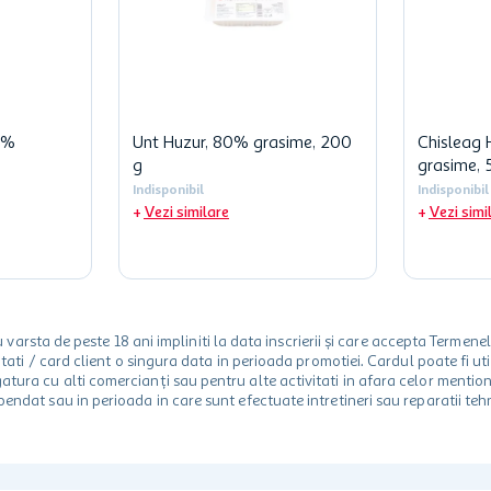
0%
Unt Huzur, 80% grasime, 200
Chisleag 
g
grasime, 
Indisponibil
Indisponibil
Vezi similare
Vezi simi
rsta de peste 18 ani impliniti la data inscrierii și care accepta Termene
 unitati / card client o singura data in perioada promotiei. Cardul poate fi
egatura cu alti comercianți sau pentru alte activitati in afara celor ment
spendat sau in perioada in care sunt efectuate intretineri sau reparatii tehn