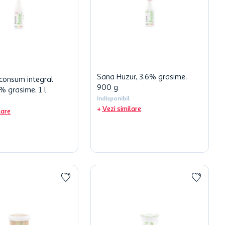
Sana Huzur, 3.6% grasime,
consum integral
900 g
% grasime, 1 l
Indisponibil
Vezi similare
lare