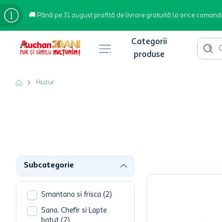
🚚 Până pe 31 august profită de livrare gratuită la orice comand
Cauta 
Căutări populare
Huzur
bere
cafea
inghetata
apa plata
Subcategorie
cafea boabe
troler
Smantana si frisca
(
2
)
garden star
Sana, Chefir si Lapte
batut
(
2
)