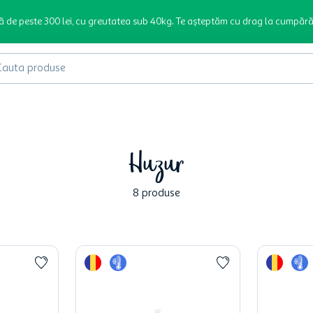
ă de peste 300 lei, cu greutatea sub 40kg. Te așteptăm cu drag la cumpără
produse
Huzur
8
produse